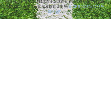
吧直播,体育直播,高清篮球直播,足球直播,在线体育观看,英超高清,
免费体育平台,零点体育 版权所有 备案号:
粤ICP备2025049726号
网站地图