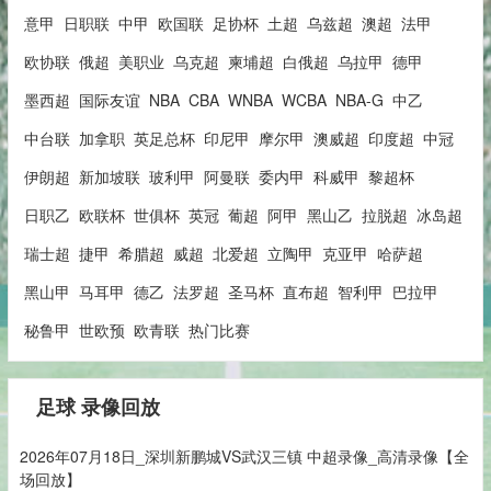
意甲
日职联
中甲
欧国联
足协杯
土超
乌兹超
澳超
法甲
欧协联
俄超
美职业
乌克超
柬埔超
白俄超
乌拉甲
德甲
墨西超
国际友谊
NBA
CBA
WNBA
WCBA
NBA-G
中乙
中台联
加拿职
英足总杯
印尼甲
摩尔甲
澳威超
印度超
中冠
伊朗超
新加坡联
玻利甲
阿曼联
委内甲
科威甲
黎超杯
日职乙
欧联杯
世俱杯
英冠
葡超
阿甲
黑山乙
拉脱超
冰岛超
瑞士超
捷甲
希腊超
威超
北爱超
立陶甲
克亚甲
哈萨超
黑山甲
马耳甲
德乙
法罗超
圣马杯
直布超
智利甲
巴拉甲
秘鲁甲
世欧预
欧青联
热门比赛
足球 录像回放
2026年07月18日_深圳新鹏城VS武汉三镇 中超录像_高清录像【全
场回放】