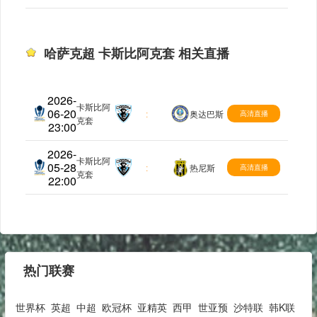
哈萨克超 卡斯比阿克套 相关直播
2026-
卡斯比阿
06-20
哈萨克超
:
奥达巴斯
高清直播
克套
23:00
2026-
卡斯比阿
05-28
哈萨克超
:
热尼斯
高清直播
克套
22:00
热门联赛
世界杯
英超
中超
欧冠杯
亚精英
西甲
世亚预
沙特联
韩K联