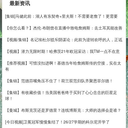
最新资讯
[集锦]马健此前：湖人有东契奇+里夫斯！不需要老詹了！更需要
【你怎么看？】杰伦·布朗曾在直播中致电詹姆斯：去土耳其能改善
【视频/集锦】名记埃杜尔驳斥阴谋论：此前为逆转欢呼的人，正诋
【视频】潜力无限时期！哈弗茨21年欧冠采访：我TM一点不在意
【推荐视频】可惜没扣进啊！基德当年给詹姆斯传的空接，实在太
有
【集锦】范德芬嘴角压不住了！荷兰双范归队齐聚恩菲尔德！
【集锦】有收藏价值！当美国爸爸终于买到了心心念念的巨星足
球！
【曼城】布斯克茨还是罗德里？连线博斯克：大师的选择会是谁？
[今日视频]卫冕冠军慢慢集结了！26/27学期的科尔尼开学了