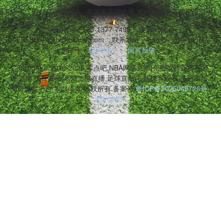
超赛事转播。用户可观看NBA、英超等高清比赛,支持稳定信号和录像回放
联系电话：135-1377-7498
联系邮箱：
vER56CaDXAh@foxmail.com
联系地址：安徽省芦淞区以升路
637号
联系我们
留言反馈
Copyright © 2016-2025 零点吧,NBA网络直播,免费英超直播,零点
吧直播,体育直播,高清篮球直播,足球直播,在线体育观看,英超高清,
免费体育平台,零点体育 版权所有 备案号:
粤ICP备2025049726号
网站地图