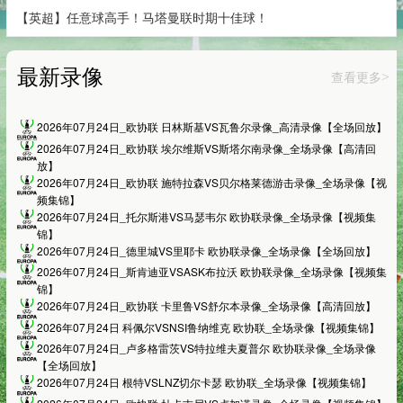
【英超】任意球高手！马塔曼联时期十佳球！
最新录像
查看更多
>
2026年07月24日_欧协联 日林斯基VS瓦鲁尔录像_高清录像【全场回放】
2026年07月24日_欧协联 埃尔维斯VS斯塔尔南录像_全场录像【高清回
放】
2026年07月24日_欧协联 施特拉森VS贝尔格莱德游击录像_全场录像【视
频集锦】
2026年07月24日_托尔斯港VS马瑟韦尔 欧协联录像_全场录像【视频集
锦】
2026年07月24日_德里城VS里耶卡 欧协联录像_全场录像【全场回放】
2026年07月24日_斯肯迪亚VSASK布拉沃 欧协联录像_全场录像【视频集
锦】
2026年07月24日_欧协联 卡里鲁VS舒尔本录像_全场录像【高清回放】
2026年07月24日 科佩尔VSNSI鲁纳维克 欧协联_全场录像【视频集锦】
2026年07月24日_卢多格雷茨VS特拉维夫夏普尔 欧协联录像_全场录像
【全场回放】
2026年07月24日 根特VSLNZ切尔卡瑟 欧协联_全场录像【视频集锦】