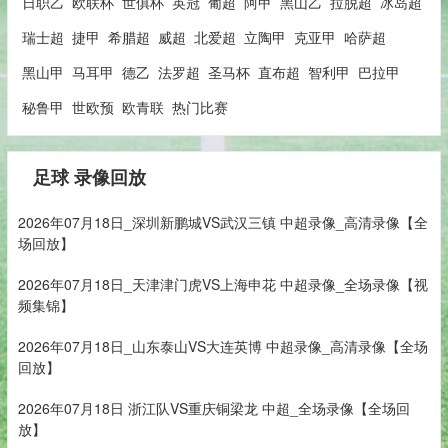
日职乙
欧联杯
世俱杯
英冠
葡超
阿甲
黑山乙
拉脱超
冰岛超
瑞士超
捷甲
希腊超
威超
北爱超
立陶甲
克亚甲
哈萨超
黑山甲
马耳甲
德乙
法罗超
圣马杯
直布超
智利甲
巴拉甲
秘鲁甲
世欧预
欧青联
热门比赛
足球 录像回放
2026年07月18日_深圳新鹏城VS武汉三镇 中超录像_高清录像【全
场回放】
2026年07月18日_天津津门虎VS上海申花 中超录像_全场录像【视
频集锦】
2026年07月18日_山东泰山VS大连英博 中超录像_高清录像【全场
回放】
2026年07月18日 浙江队VS重庆铜梁龙 中超_全场录像【全场回
放】