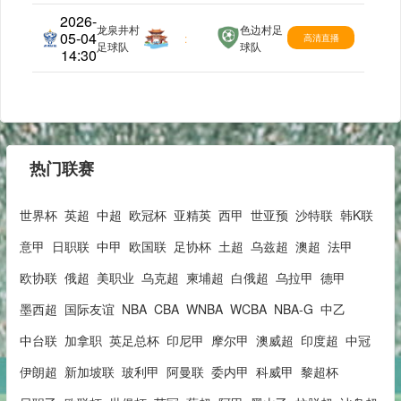
2026-
龙泉井村
色边村足
05-04
村超
:
高清直播
足球队
球队
14:30
热门联赛
世界杯
英超
中超
欧冠杯
亚精英
西甲
世亚预
沙特联
韩K联
意甲
日职联
中甲
欧国联
足协杯
土超
乌兹超
澳超
法甲
欧协联
俄超
美职业
乌克超
柬埔超
白俄超
乌拉甲
德甲
墨西超
国际友谊
NBA
CBA
WNBA
WCBA
NBA-G
中乙
中台联
加拿职
英足总杯
印尼甲
摩尔甲
澳威超
印度超
中冠
伊朗超
新加坡联
玻利甲
阿曼联
委内甲
科威甲
黎超杯