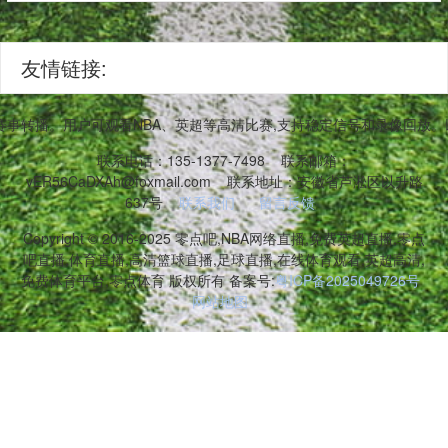
友情链接:
超赛事转播。用户可观看NBA、英超等高清比赛,支持稳定信号和录像回放
联系电话：135-1377-7498
联系邮箱：
vER56CaDXAh@foxmail.com
联系地址：安徽省芦淞区以升路
637号
联系我们
留言反馈
Copyright © 2016-2025 零点吧,NBA网络直播,免费英超直播,零点
吧直播,体育直播,高清篮球直播,足球直播,在线体育观看,英超高清,
免费体育平台,零点体育 版权所有 备案号:
粤ICP备2025049726号
网站地图